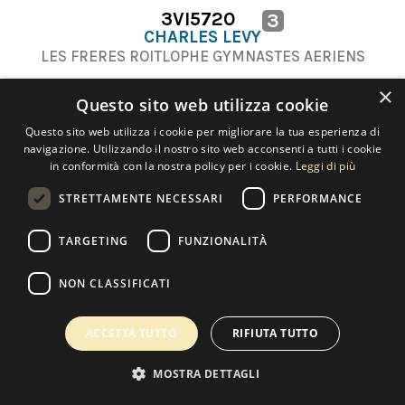
3VI5720
3
CHARLES LEVY
LES FRERES ROITLOPHE GYMNASTES AERIENS
×
Questo sito web utilizza cookie
Questo sito web utilizza i cookie per migliorare la tua esperienza di
navigazione. Utilizzando il nostro sito web acconsenti a tutti i cookie
in conformità con la nostra policy per i cookie.
Leggi di più
Contact us
STRETTAMENTE NECESSARI
PERFORMANCE
TARGETING
FUNZIONALITÀ
Copyright 2022 Selected Artworks srl -
Cookie
-
Privacy
- P. IVA
NON CLASSIFICATI
07533170960
Powered by
EmotionDesign
ACCETTA TUTTO
RIFIUTA TUTTO
MOSTRA DETTAGLI
0
MY WISHLIST