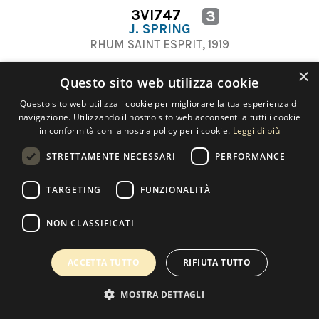
3VI747
3
J. SPRING
RHUM SAINT ESPRIT, 1919
×
Questo sito web utilizza cookie
Questo sito web utilizza i cookie per migliorare la tua esperienza di
navigazione. Utilizzando il nostro sito web acconsenti a tutti i cookie
in conformità con la nostra policy per i cookie.
Leggi di più
Contact us
STRETTAMENTE NECESSARI
PERFORMANCE
TARGETING
FUNZIONALITÀ
Copyright 2022 Selected Artworks srl -
Cookie
-
Privacy
- P. IVA
NON CLASSIFICATI
07533170960
Powered by
EmotionDesign
ACCETTA TUTTO
RIFIUTA TUTTO
MOSTRA DETTAGLI
0
MY WISHLIST