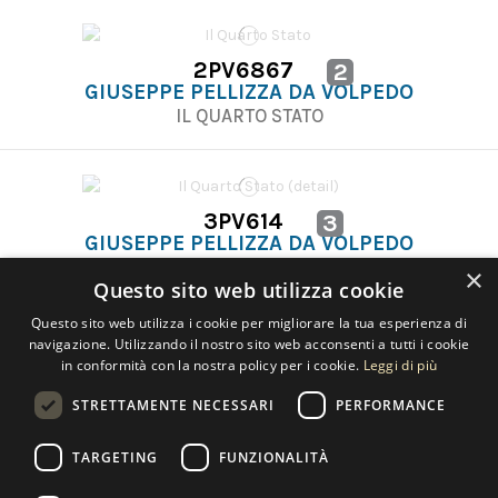
2PV6867
2
GIUSEPPE PELLIZZA DA VOLPEDO
IL QUARTO STATO
3PV614
3
GIUSEPPE PELLIZZA DA VOLPEDO
IL QUARTO STATO (DETAIL)
×
Questo sito web utilizza cookie
Questo sito web utilizza i cookie per migliorare la tua esperienza di
navigazione. Utilizzando il nostro sito web acconsenti a tutti i cookie
in conformità con la nostra policy per i cookie.
Leggi di più
STRETTAMENTE NECESSARI
PERFORMANCE
Contact us
TARGETING
FUNZIONALITÀ