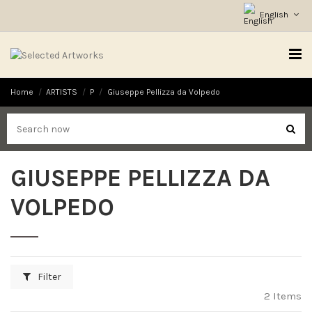
English
Home
ARTISTS
P
Giuseppe Pellizza da Volpedo
GIUSEPPE PELLIZZA DA
VOLPEDO
Filter
2 Items