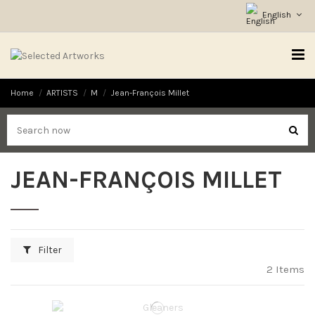
English
Home
ARTISTS
M
Jean-François Millet
JEAN-FRANÇOIS MILLET
Filter
2 Items