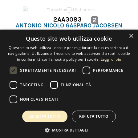
2AA3083
2
ANTONIO NICOLO GASPARO JACOBSEN
THREE MASTED SCHOONER 'ANDREW C. PIERCE'
×
Questo sito web utilizza cookie
Questo sito web utilizza i cookie per migliorare la tua esperienza di
navigazione. Utilizzando il nostro sito web acconsenti a tutti i cookie
in conformità con la nostra policy per i cookie.
Leggi di più
STRETTAMENTE NECESSARI
PERFORMANCE
Contact us
TARGETING
FUNZIONALITÀ
NON CLASSIFICATI
Copyright 2022 Selected Artworks srl -
Cookie
-
Privacy
- P. IVA
07533170960
ACCETTA TUTTO
RIFIUTA TUTTO
Powered by
EmotionDesign
MOSTRA DETTAGLI
0
MY WISHLIST