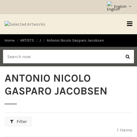
English
Home
ARTISTS
J
Antonio Nicolo Gasparo Jacobsen
ANTONIO NICOLO
GASPARO JACOBSEN
Filter
1 Items