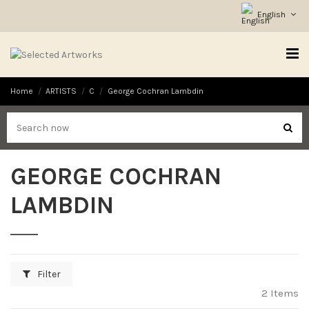
English
Home
ARTISTS
C
George Cochran Lambdin
GEORGE COCHRAN
LAMBDIN
Filter
2 Items