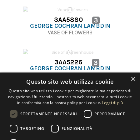
3AA5880
3
GEORGE COCHRAN LAMBDIN
VASE OF FLOWERS
3AA5226
3
GEORGE COCHRAN LAMBDIN
SIDE OF A GREENHOUSE
×
Questo sito web utilizza cookie
Questo sito web utilizza i cookie per migliorare la tua esperienza di
navigazione. Utilizzando il nostro sito web acconsenti a tutti i cookie
in conformità con la nostra policy per i cookie.
Leggi di più
STRETTAMENTE NECESSARI
PERFORMANCE
Contact us
TARGETING
FUNZIONALITÀ