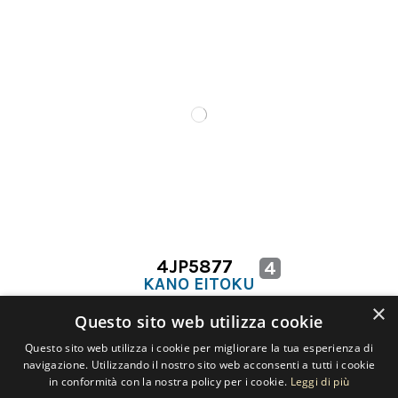
4JP5877
4
KANO EITOKU
TREE IN THE CLOUDS
×
Questo sito web utilizza cookie
Questo sito web utilizza i cookie per migliorare la tua esperienza di
navigazione. Utilizzando il nostro sito web acconsenti a tutti i cookie
in conformità con la nostra policy per i cookie.
Leggi di più