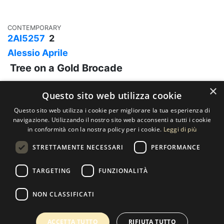
CONTEMPORARY
2AI5257
2
Alessio Aprile
Tree on a Gold Brocade
×
Questo sito web utilizza cookie
Questo sito web utilizza i cookie per migliorare la tua esperienza di
Contact us
navigazione. Utilizzando il nostro sito web acconsenti a tutti i cookie
in conformità con la nostra policy per i cookie.
Leggi di più
SELECTED ARTWORKS srl
STRETTAMENTE NECESSARI
PERFORMANCE
Piazzale Cuoco, 4 - 20137 Milano
+39 02 54.669.17
TARGETING
FUNZIONALITÀ
info@selectedartworks.com
NON CLASSIFICATI
ACCETTA TUTTO
RIFIUTA TUTTO