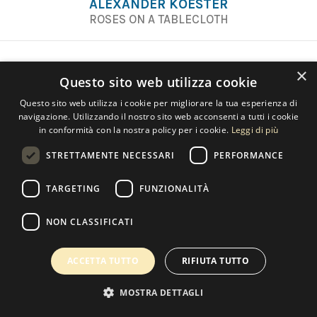
ALEXANDER KOESTER
ROSES ON A TABLECLOTH
×
Questo sito web utilizza cookie
Questo sito web utilizza i cookie per migliorare la tua esperienza di
navigazione. Utilizzando il nostro sito web acconsenti a tutti i cookie
Contact us
in conformità con la nostra policy per i cookie.
Leggi di più
STRETTAMENTE NECESSARI
PERFORMANCE
TARGETING
FUNZIONALITÀ
Copyright 2022 Selected Artworks srl -
Cookie
-
Privacy
- P. IVA
07533170960
NON CLASSIFICATI
Powered by
EmotionDesign
ACCETTA TUTTO
RIFIUTA TUTTO
MOSTRA DETTAGLI
0
MY WISHLIST