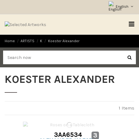
English
Home
ARTISTS
K
Koester Alexander
KOESTER ALEXANDER
1 Items
3AA6534
3