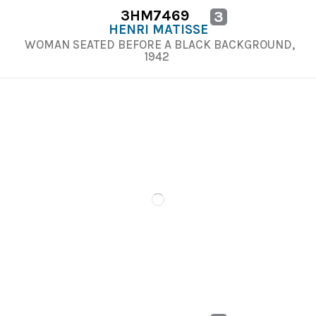
3HM7469
3
HENRI MATISSE
WOMAN SEATED BEFORE A BLACK BACKGROUND,
1942