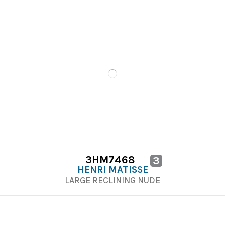
3HM7468
3
HENRI MATISSE
LARGE RECLINING NUDE