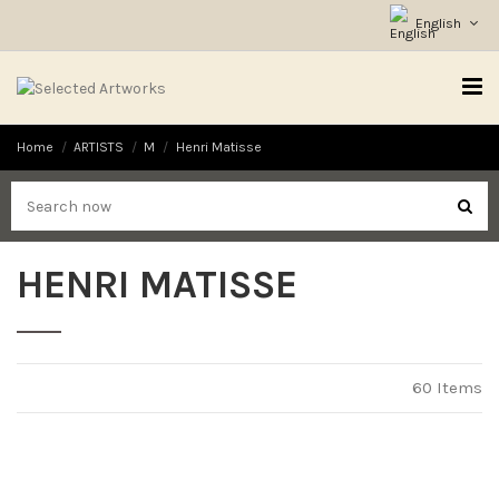
English
Home
ARTISTS
M
Henri Matisse
HENRI MATISSE
60 Items