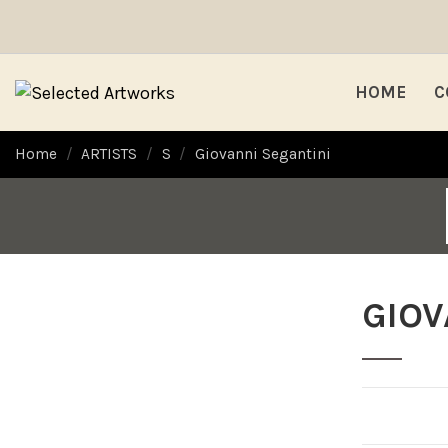
HOME
C
Home
ARTISTS
S
Giovanni Segantini
GIOV