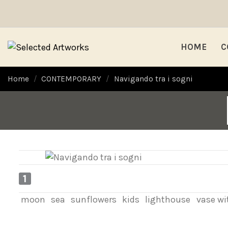
HOME
C
Home
CONTEMPORARY
Navigando tra i sogni
1
moon
sea
sunflowers
kids
lighthouse
vase wi