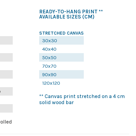
READY-TO-HANG PRINT **
AVAILABLE SIZES
(CM)
STRETCHED CANVAS
30x30
40x40
50x50
70x70
90x90
120x120
0
** Canvas print stretched on a 4 cm
solid wood bar
rolled