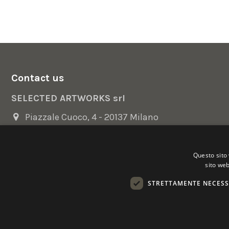
Contact us
SELECTED ARTWORKS srl
Piazzale Cuoco, 4 - 20137 Milano
+39 02 54.669.17
Questo sito 
info@selectedartworks.com
sito web
STRETTAMENTE NECESS
Copyright 2022 Selected Artworks srl -
Cookie
-
Privacy
- P. IVA
Powered by
EmotionDesign