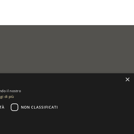
×
ndo il nostro
gi di più
TÀ
NON CLASSIFICATI