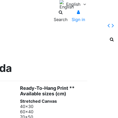
English
Search
Sign in
ida
Ready-To-Hang Print **
Available sizes
(cm)
Stretched Canvas
40x30
60x40
70x50