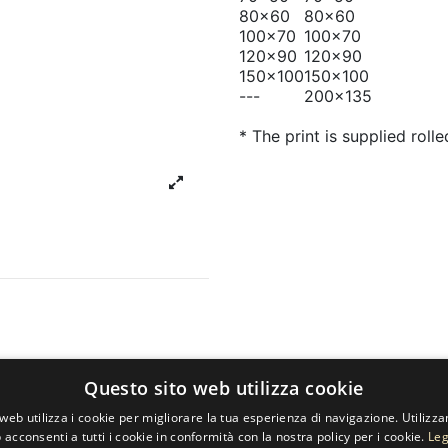
80x60
80x60
100x70
100x70
120x90
120x90
150x100
150x100
---
200x135
* The print is supplied rolle
Questo sito web utilizza cookie
web utilizza i cookie per migliorare la tua esperienza di navigazione. Utilizza
 acconsenti a tutti i cookie in conformità con la nostra policy per i cookie.
Leg