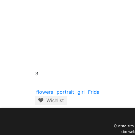
3
flowers
portrait
girl
Frida
Wishlist
Contact us
SELECTED ARTWORKS srl
Questo sito 
sito web
Piazzale Cuoco, 4 - 20137 Milano