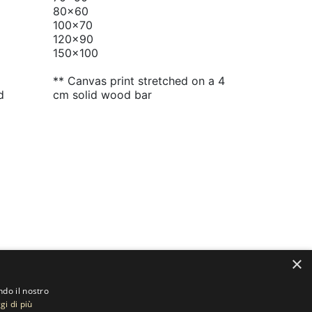
80x60
100x70
120x90
150x100
** Canvas print stretched on a 4
d
cm solid wood bar
×
ndo il nostro
gi di più