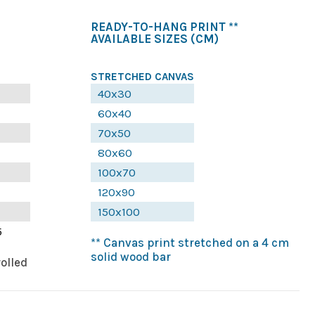
READY-TO-HANG PRINT **
AVAILABLE SIZES
(CM)
STRETCHED CANVAS
40x30
60x40
70x50
80x60
100x70
120x90
150x100
5
** Canvas print stretched on a 4 cm
solid wood bar
rolled