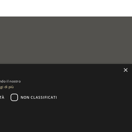
×
ndo il nostro
gi di più
TÀ
NON CLASSIFICATI