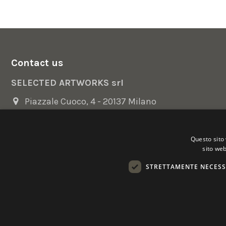
Contact us
SELECTED ARTWORKS srl
Piazzale Cuoco, 4 - 20137 Milano
+39 02 54.669.17
Questo sito 
info@selectedartworks.com
sito web
STRETTAMENTE NECESS
Copyright 2022 Selected Artworks srl -
Cookie
-
Privacy
- P. IVA
Powered by
EmotionDesign