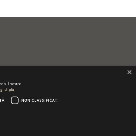
×
ndo il nostro
gi di più
TÀ
NON CLASSIFICATI