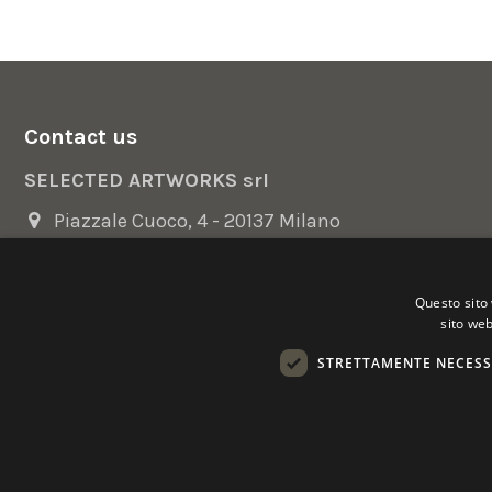
Contact us
SELECTED ARTWORKS srl
Piazzale Cuoco, 4 - 20137 Milano
+39 02 54.669.17
Questo sito 
info@selectedartworks.com
sito web
STRETTAMENTE NECESS
Copyright 2022 Selected Artworks srl -
Cookie
-
Privacy
- P. IVA
Powered by
EmotionDesign