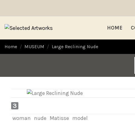
HOME
C
Home
MUSEUM
Large Reclining Nude
3
woman
nude
Matisse
model