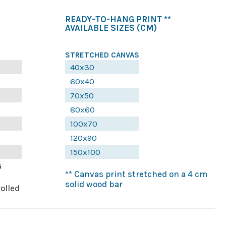
READY-TO-HANG PRINT **
AVAILABLE SIZES
(CM)
STRETCHED CANVAS
40x30
60x40
70x50
80x60
100x70
120x90
150x100
5
** Canvas print stretched on a 4 cm
solid wood bar
rolled