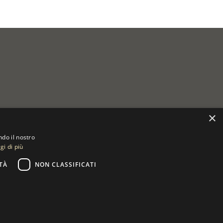
×
ndo il nostro
gi di più
TÀ
NON CLASSIFICATI