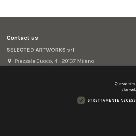
Contact us
SELECTED ARTWORKS srl
Piazzale Cuoco, 4 - 20137 Milano
+39 02 54.669.17
Questo sito 
info@selectedartworks.com
sito web
STRETTAMENTE NECESS
Copyright 2022 Selected Artworks srl -
Cookie
-
Privacy
- P. IVA
Powered by
EmotionDesign