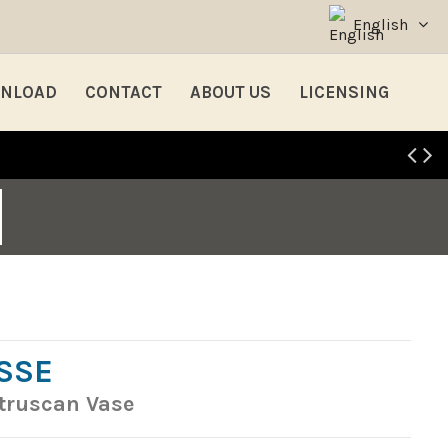
English
NLOAD
CONTACT
ABOUT US
LICENSING
SSE
Etruscan Vase