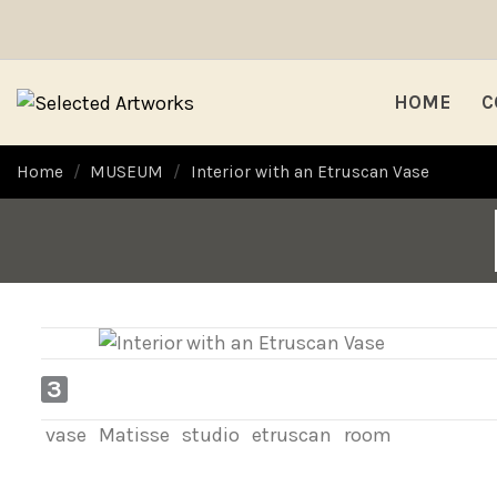
HOME
C
Home
MUSEUM
Interior with an Etruscan Vase
3
vase
Matisse
studio
etruscan
room