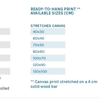
READY-TO-HANG PRINT **
AVAILABLE SIZES
(CM)
STRETCHED CANVAS
40x30
60x40
70x50
80x60
100x70
120x90
150x100
5
** Canvas print stretched on a 4 cm
solid wood bar
rolled