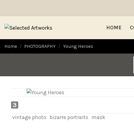
HOME
C
Home
PHOTOGRAPHY
Young Heroes
3
vintage photo
bizarre portraits
mask