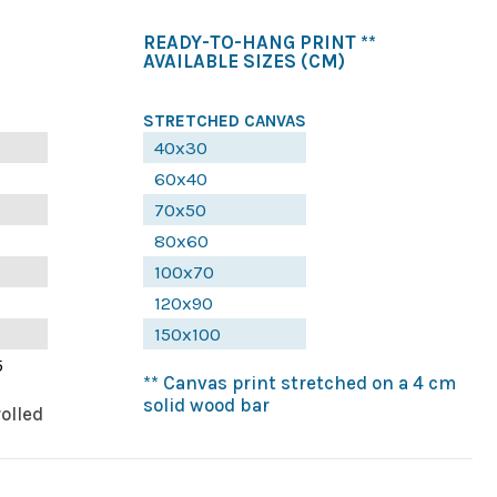
READY-TO-HANG PRINT **
AVAILABLE SIZES
(CM)
STRETCHED CANVAS
40x30
60x40
70x50
80x60
100x70
120x90
150x100
5
** Canvas print stretched on a 4 cm
solid wood bar
rolled