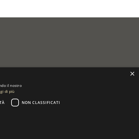
×
ndo il nostro
gi di più
TÀ
NON CLASSIFICATI