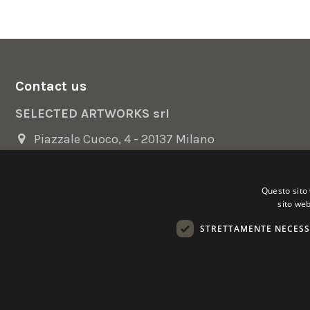
Contact us
SELECTED ARTWORKS srl
Piazzale Cuoco, 4 - 20137 Milano
+39 02 54.669.17
Questo sito 
info@selectedartworks.com
sito web
STRETTAMENTE NECESS
Copyright 2022 Selected Artworks srl -
Cookie
-
Privacy
- P. IVA
Powered by
EmotionDesign