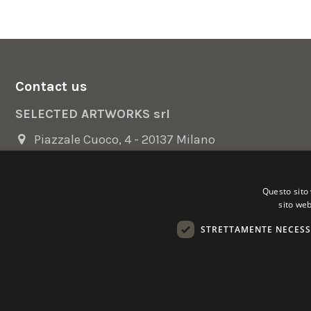
Contact us
SELECTED ARTWORKS srl
Piazzale Cuoco, 4 - 20137 Milano
+39 02 54.669.17
Questo sito 
info@selectedartworks.com
sito web
STRETTAMENTE NECESS
Copyright 2022 Selected Artworks srl -
Cookie
-
Privacy
- P. IVA
Powered by
EmotionDesign