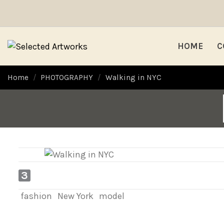
HOME
C
Home
PHOTOGRAPHY
Walking in NYC
3
fashion
New York
model