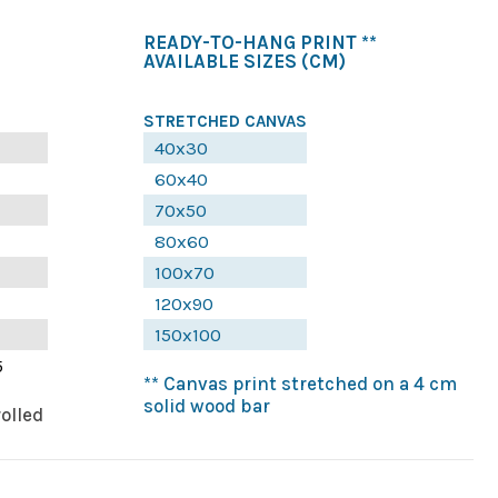
READY-TO-HANG PRINT **
AVAILABLE SIZES
(CM)
STRETCHED CANVAS
40x30
60x40
70x50
80x60
100x70
120x90
150x100
5
** Canvas print stretched on a 4 cm
solid wood bar
rolled