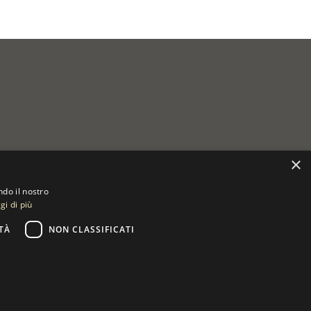
×
ndo il nostro
gi di più
TÀ
NON CLASSIFICATI