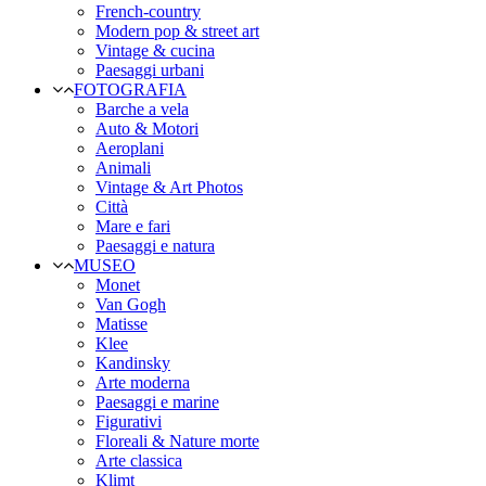
French-country
Modern pop & street art
Vintage & cucina
Paesaggi urbani
FOTOGRAFIA
Barche a vela
Auto & Motori
Aeroplani
Animali
Vintage & Art Photos
Città
Mare e fari
Paesaggi e natura
MUSEO
Monet
Van Gogh
Matisse
Klee
Kandinsky
Arte moderna
Paesaggi e marine
Figurativi
Floreali & Nature morte
Arte classica
Klimt