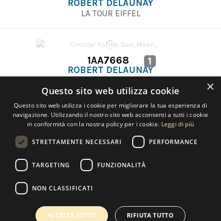
ROBERT DELAUNAY
LA TOUR EIFFEL
1AA7668
1
ROBERT DELAUNAY
CIRCULAR FORMS. SUN, MOON, 1913-1931
×
Questo sito web utilizza cookie
Questo sito web utilizza i cookie per migliorare la tua esperienza di
navigazione. Utilizzando il nostro sito web acconsenti a tutti i cookie
in conformità con la nostra policy per i cookie.
Leggi di più
STRETTAMENTE NECESSARI
PERFORMANCE
Contatti
TARGETING
FUNZIONALITÀ
NON CLASSIFICATI
Copyright 2022 Selected Artworks srl -
Cookie
-
Privacy
- P. IVA
07533170960
ACCETTA TUTTO
RIFIUTA TUTTO