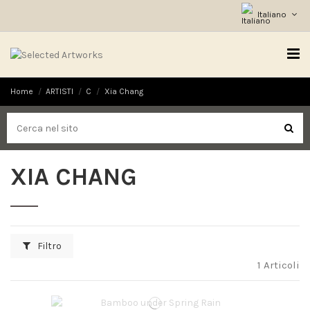
Italiano
Home
ARTISTI
C
Xia Chang
XIA CHANG
Filtro
1 Articoli