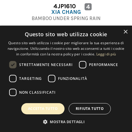
4JP1610
4
XIA CHANG
BAMBOO UNDER SPRING RAIN
×
Questo sito web utilizza cookie
Questo sito web utilizza i cookie per migliorare la tua esperienza di
navigazione. Utilizzando il nostro sito web acconsenti a tutti i cookie
in conformità con la nostra policy per i cookie.
Leggi di più
Contatti
STRETTAMENTE NECESSARI
PERFORMANCE
TARGETING
FUNZIONALITÀ
Copyright 2022 Selected Artworks srl -
Cookie
-
Privacy
- P. IVA
NON CLASSIFICATI
07533170960
Powered by
EmotionDesign
ACCETTA TUTTO
RIFIUTA TUTTO
MOSTRA DETTAGLI
0
I MIEI PREFERITI