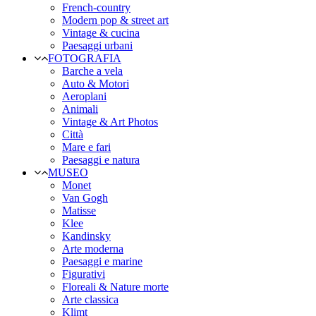
French-country
Modern pop & street art
Vintage & cucina
Paesaggi urbani
FOTOGRAFIA
Barche a vela
Auto & Motori
Aeroplani
Animali
Vintage & Art Photos
Città
Mare e fari
Paesaggi e natura
MUSEO
Monet
Van Gogh
Matisse
Klee
Kandinsky
Arte moderna
Paesaggi e marine
Figurativi
Floreali & Nature morte
Arte classica
Klimt