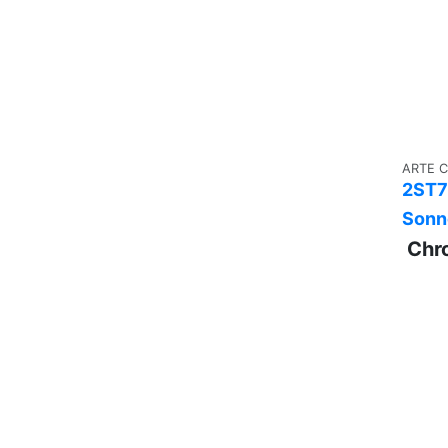
ARTE 
2ST7
Sonn
Chr