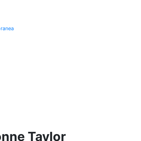
oranea
nne Taylor