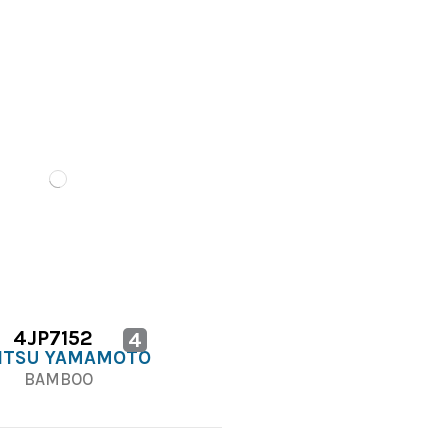
4JP7152
4
IITSU YAMAMOTO
BAMBOO