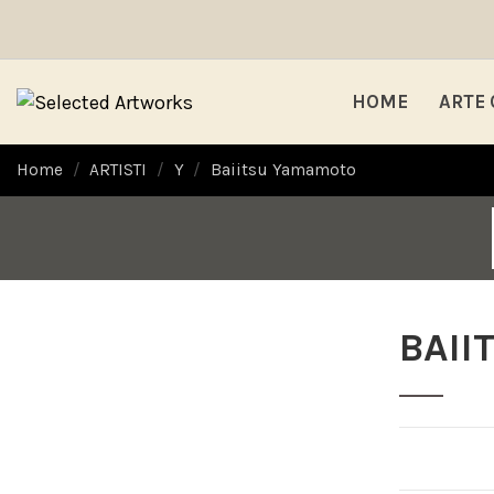
HOME
ARTE
Home
ARTISTI
Y
Baiitsu Yamamoto
BAII