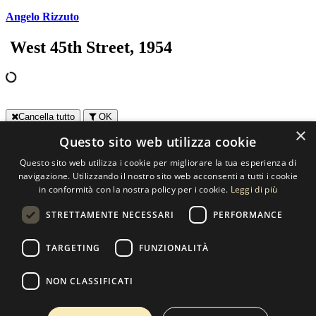
Angelo Rizzuto
West 45th Street, 1954
Cancella tutto
OK
×
Questo sito web utilizza cookie
Contatti
Questo sito web utilizza i cookie per migliorare la tua esperienza di
SELECTED ARTWORKS srl
navigazione. Utilizzando il nostro sito web acconsenti a tutti i cookie
in conformità con la nostra policy per i cookie.
Leggi di più
Piazzale Cuoco, 4 - 20137 Milano
STRETTAMENTE NECESSARI
PERFORMANCE
+39 02 54.669.17
TARGETING
FUNZIONALITÀ
info@selectedartworks.com
NON CLASSIFICATI
Copyright 2022 Selected Artworks srl -
Cookie
-
Privacy
- P. IVA