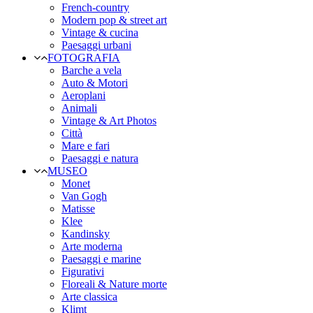
French-country
Modern pop & street art
Vintage & cucina
Paesaggi urbani
FOTOGRAFIA
Barche a vela
Auto & Motori
Aeroplani
Animali
Vintage & Art Photos
Città
Mare e fari
Paesaggi e natura
MUSEO
Monet
Van Gogh
Matisse
Klee
Kandinsky
Arte moderna
Paesaggi e marine
Figurativi
Floreali & Nature morte
Arte classica
Klimt