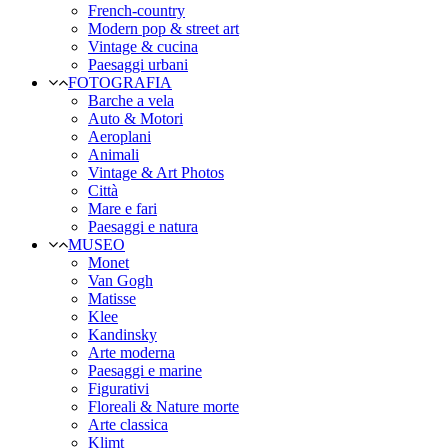
French-country
Modern pop & street art
Vintage & cucina
Paesaggi urbani
FOTOGRAFIA
Barche a vela
Auto & Motori
Aeroplani
Animali
Vintage & Art Photos
Città
Mare e fari
Paesaggi e natura
MUSEO
Monet
Van Gogh
Matisse
Klee
Kandinsky
Arte moderna
Paesaggi e marine
Figurativi
Floreali & Nature morte
Arte classica
Klimt