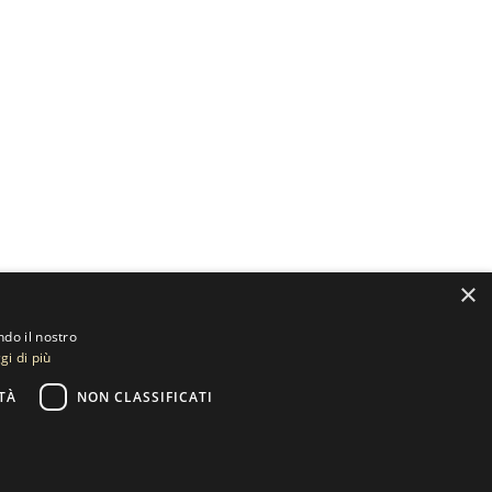
×
ndo il nostro
gi di più
TÀ
NON CLASSIFICATI