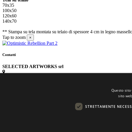
70x35
100x50
120x60
140x70
** Stampa su tela montata su telaio di spessore 4 cm in legno massell
Tap to zoom
×
Contatti
SELECTED ARTWORKS srl
Piazzale Cuoco, 4 - 20137 Milano
Questo sito 
+39 02 54.669.17
sito web
STRETTAMENTE NECESS
info@selectedartworks.com
Copyright 2022 Selected Artworks srl -
Cookie
-
Privacy
- P. IVA 075331709
Powered by
EmotionDesign