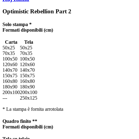
Optimistic Rebellion Part 2
Solo stampa *
Formati disponibili
(cm)
Carta
Tela
50x25
50x25
70x35
70x35
100x50
100x50
120x60
120x60
140x70
140x70
150x75
150x75
160x80
160x80
180x90
180x90
200x100
200x100
---
250x125
* La stampa è fornita arrotolata
Quadro finito **
Formati disponibili
(cm)
Tela su telaio