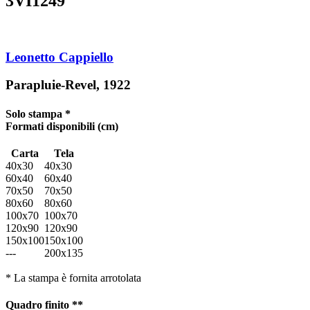
3VI1249
Leonetto Cappiello
Parapluie-Revel, 1922
Solo stampa *
Formati disponibili
(cm)
Carta
Tela
40x30
40x30
60x40
60x40
70x50
70x50
80x60
80x60
100x70
100x70
120x90
120x90
150x100
150x100
---
200x135
* La stampa è fornita arrotolata
Quadro finito **