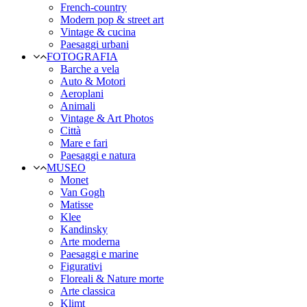
French-country
Modern pop & street art
Vintage & cucina
Paesaggi urbani
FOTOGRAFIA
Barche a vela
Auto & Motori
Aeroplani
Animali
Vintage & Art Photos
Città
Mare e fari
Paesaggi e natura
MUSEO
Monet
Van Gogh
Matisse
Klee
Kandinsky
Arte moderna
Paesaggi e marine
Figurativi
Floreali & Nature morte
Arte classica
Klimt