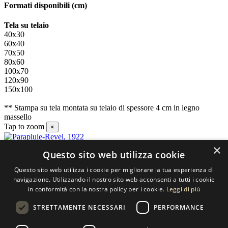
Formati disponibili
(cm)
Tela su telaio
40x30
60x40
70x50
80x60
100x70
120x90
150x100
** Stampa su tela montata su telaio di spessore 4 cm in legno
massello
Tap to zoom
×
×
Questo sito web utilizza cookie
Contatti
Questo sito web utilizza i cookie per migliorare la tua esperienza di
SELECTED ARTWORKS srl
navigazione. Utilizzando il nostro sito web acconsenti a tutti i cookie
in conformità con la nostra policy per i cookie.
Leggi di più
Piazzale Cuoco, 4 - 20137 Milano
STRETTAMENTE NECESSARI
PERFORMANCE
+39 02 54.669.17