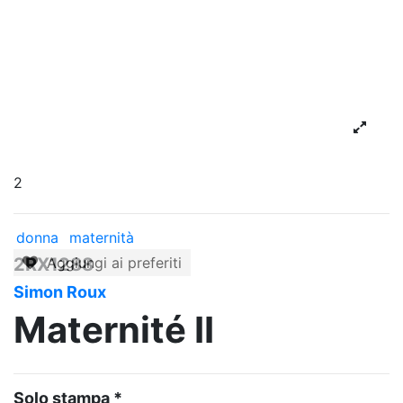
2
donna
maternità
2RX1288
Aggiungi ai preferiti
Simon Roux
Maternité II
Solo stampa *