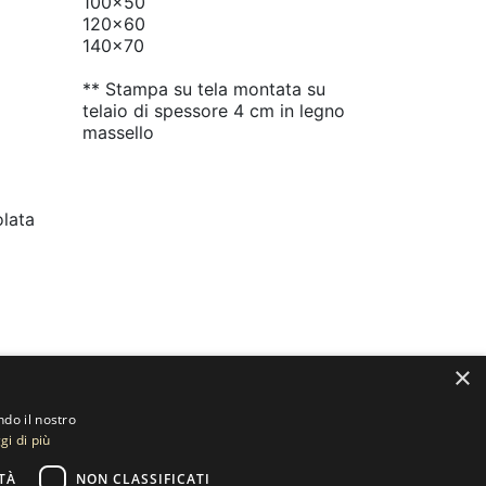
100x50
120x60
140x70
** Stampa su tela montata su
telaio di spessore 4 cm in legno
massello
olata
×
ndo il nostro
gi di più
TÀ
NON CLASSIFICATI