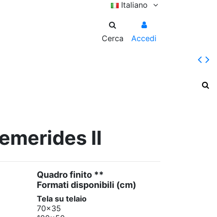
Italiano
Cerca
Accedi
emerides II
Quadro finito **
Formati disponibili
(cm)
Tela su telaio
70x35