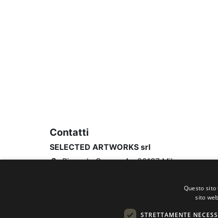
Contatti
SELECTED ARTWORKS srl
Piazzale Cuoco, 4 - 20137 Milano
+39 02 54.669.17
Questo sito 
info@selectedartworks.com
sito web
STRETTAMENTE NECESS