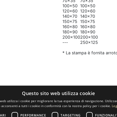
70x35
70x35
100x50
100x50
120x60
120x60
140x70
140x70
150x75
150x75
160x80
160x80
180x90
180x90
200x100
200x100
---
250x125
* La stampa è fornita arrot
Questo sito web utilizza cookie
web utilizza i cookie per migliorare la tua esperienza di navigazione. Utilizza
 acconsenti a tutti i cookie in conformità con la nostra policy per i cookie.
Leg
ARI
PERFORMANCE
TARGETING
FUNZIONALI