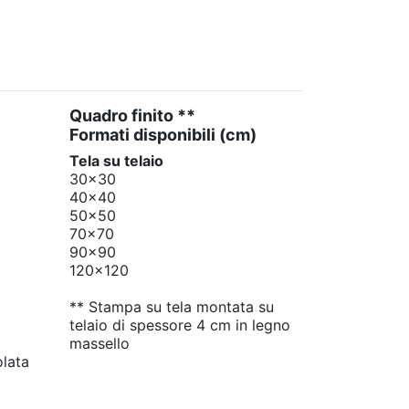
Quadro finito **
Formati disponibili
(cm)
Tela su telaio
30x30
40x40
50x50
70x70
90x90
120x120
** Stampa su tela montata su
telaio di spessore 4 cm in legno
massello
olata