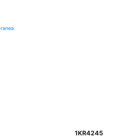
oranea
1KR4245