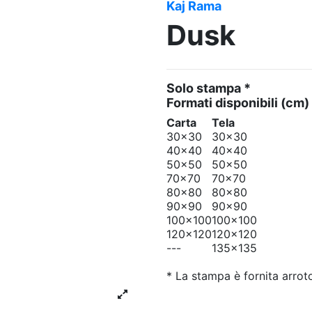
Kaj Rama
Dusk
Solo stampa *
Formati disponibili
(cm)
Carta
Tela
30x30
30x30
40x40
40x40
50x50
50x50
70x70
70x70
80x80
80x80
90x90
90x90
100x100
100x100
120x120
120x120
---
135x135
* La stampa è fornita arrot