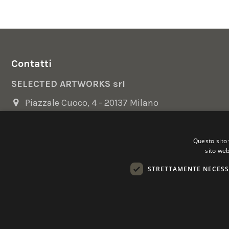
Contatti
SELECTED ARTWORKS srl
Piazzale Cuoco, 4 - 20137 Milano
+39 02 54.669.17
Questo sito 
info@selectedartworks.com
sito web
STRETTAMENTE NECESS
Copyright 2022 Selected Artworks srl -
Cookie
-
Privacy
- P. IVA
Powered by
EmotionDesign