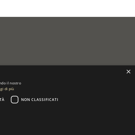
×
ndo il nostro
gi di più
TÀ
NON CLASSIFICATI