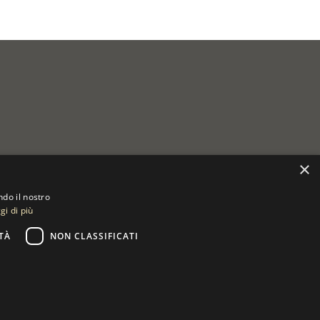
×
ndo il nostro
gi di più
TÀ
NON CLASSIFICATI