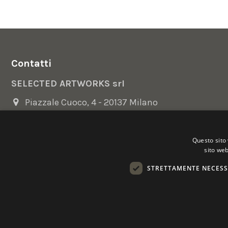
Contatti
SELECTED ARTWORKS srl
Piazzale Cuoco, 4 - 20137 Milano
+39 02 54.669.17
Questo sito 
info@selectedartworks.com
sito web
STRETTAMENTE NECESS
Copyright 2022 Selected Artworks srl -
Cookie
-
Privacy
- P. IVA
Powered by
EmotionDesign