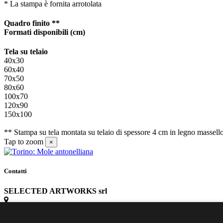
* La stampa è fornita arrotolata
Quadro finito **
Formati disponibili
(cm)
Tela su telaio
40x30
60x40
70x50
80x60
100x70
120x90
150x100
** Stampa su tela montata su telaio di spessore 4 cm in legno massell
Tap to zoom
×
Contatti
SELECTED ARTWORKS srl
Piazzale Cuoco, 4 - 20137 Milano