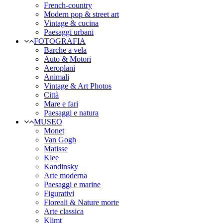
French-country
Modern pop & street art
Vintage & cucina
Paesaggi urbani
FOTOGRAFIA
Barche a vela
Auto & Motori
Aeroplani
Animali
Vintage & Art Photos
Città
Mare e fari
Paesaggi e natura
MUSEO
Monet
Van Gogh
Matisse
Klee
Kandinsky
Arte moderna
Paesaggi e marine
Figurativi
Floreali & Nature morte
Arte classica
Klimt