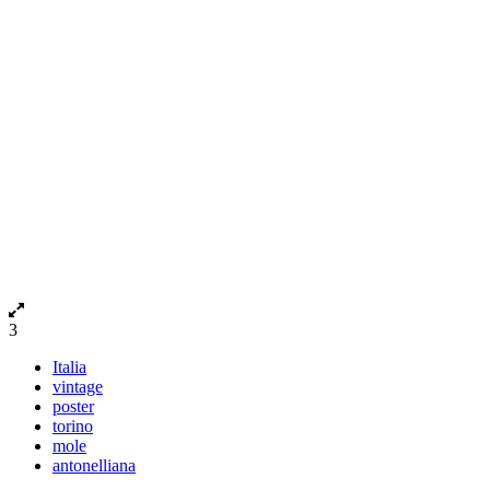
3
Italia
vintage
poster
torino
mole
antonelliana