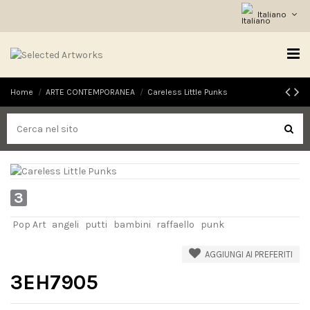
Italiano
Home
ARTE CONTEMPORANEA
Careless Little Punks
3
Pop Art
angeli
putti
bambini
raffaello
punk
AGGIUNGI AI PREFERITI
3EH7905