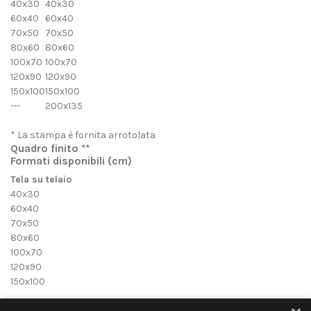
40x30
40x30
60x40
60x40
70x50
70x50
80x60
80x60
100x70
100x70
120x90
120x90
150x100
150x100
---
200x135
* La stampa è fornita arrotolata
Quadro finito **
Formati disponibili
(cm)
Tela su telaio
40x30
60x40
70x50
80x60
100x70
120x90
150x100
** Stampa su tela montata su telaio di spessore 4 cm in legno