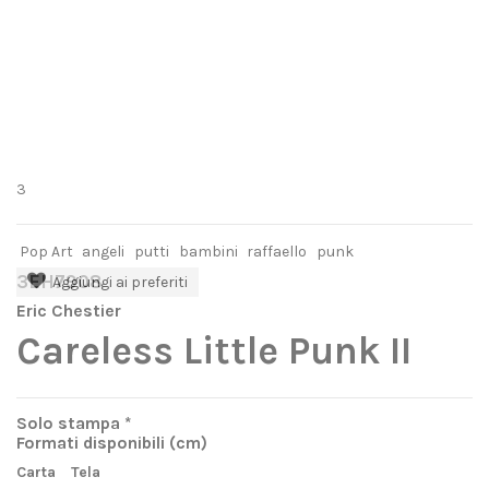
3
Pop Art
angeli
putti
bambini
raffaello
punk
3EH7908
Aggiungi ai preferiti
Eric Chestier
Careless Little Punk II
Solo stampa *
Formati disponibili
(cm)
Carta
Tela