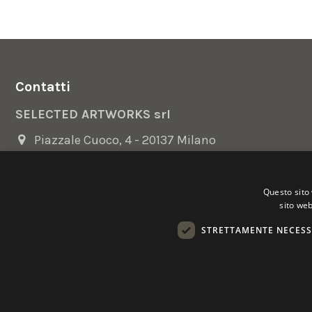
Contatti
SELECTED ARTWORKS srl
Piazzale Cuoco, 4 - 20137 Milano
+39 02 54.669.17
Questo sito 
info@selectedartworks.com
sito web
STRETTAMENTE NECESS
Copyright 2022 Selected Artworks srl -
Cookie
-
Privacy
- P. IVA
Powered by
EmotionDesign