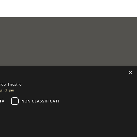
×
ndo il nostro
gi di più
TÀ
NON CLASSIFICATI