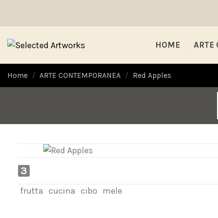
HOME
ARTE
Home
ARTE CONTEMPORANEA
Red Apples
3
frutta
cucina
cibo
mele