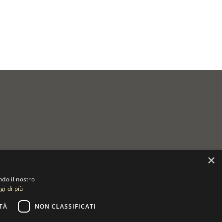
×
ndo il nostro
gi di più
TÀ
NON CLASSIFICATI