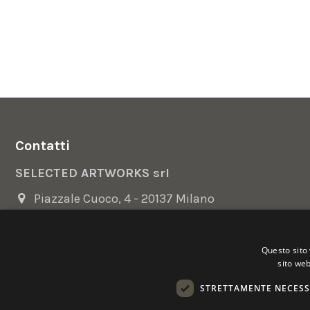
Contatti
SELECTED ARTWORKS srl
Piazzale Cuoco, 4 - 20137 Milano
+39 02 54.669.17
Questo sito 
info@selectedartworks.com
sito web
STRETTAMENTE NECESS
Copyright 2022 Selected Artworks srl -
Cookie
-
Privacy
- P. IVA