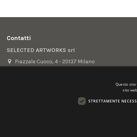
Contatti
SELECTED ARTWORKS srl
Piazzale Cuoco, 4 - 20137 Milano
+39 02 54.669.17
Questo sito 
info@selectedartworks.com
sito web
STRETTAMENTE NECESS
Copyright 2022 Selected Artworks srl -
Cookie
-
Privacy
- P. IVA
Powered by
EmotionDesign