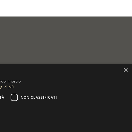
×
ndo il nostro
gi di più
TÀ
NON CLASSIFICATI