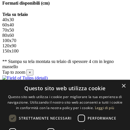
Formati disponibili
(cm)
Tela su telaio
40x30
60x40
70x50
80x60
100x70
120x90
150x100
** Stampa su tela montata su telaio di spessore 4 cm in legno
massello
Tap to zoom
×
×
Questo sito web utilizza cookie
Contatti
Questo sito web utilizza i cookie per migliorare la tua esperienza di
SELECTED ARTWORKS srl
navigazione. Utilizzando il nostro sito web acconsenti a tutti i cookie
in conformità con la nostra policy per i cookie.
Leggi di più
Piazzale Cuoco, 4 - 20137 Milano
STRETTAMENTE NECESSARI
PERFORMANCE
+39 02 54.669.17