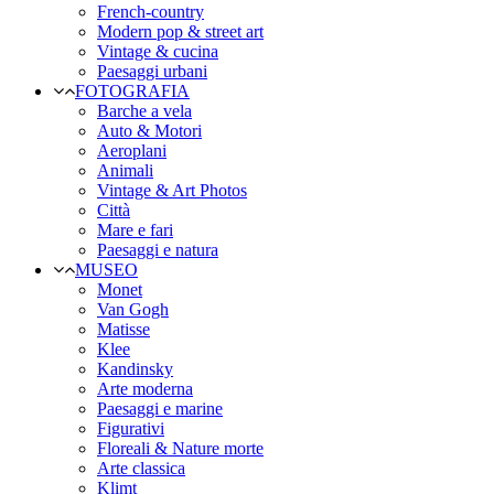
French-country
Modern pop & street art
Vintage & cucina
Paesaggi urbani
FOTOGRAFIA
Barche a vela
Auto & Motori
Aeroplani
Animali
Vintage & Art Photos
Città
Mare e fari
Paesaggi e natura
MUSEO
Monet
Van Gogh
Matisse
Klee
Kandinsky
Arte moderna
Paesaggi e marine
Figurativi
Floreali & Nature morte
Arte classica
Klimt