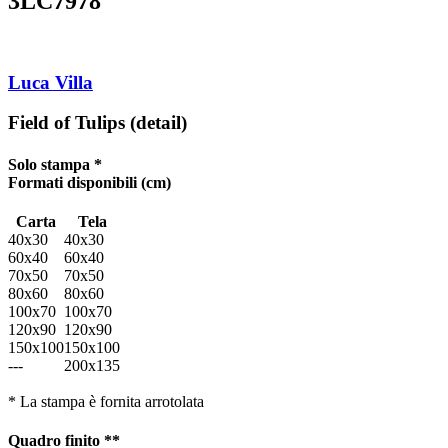
3LC7978
Luca Villa
Field of Tulips (detail)
Solo stampa *
Formati disponibili
(cm)
Carta
Tela
40x30
40x30
60x40
60x40
70x50
70x50
80x60
80x60
100x70
100x70
120x90
120x90
150x100
150x100
---
200x135
* La stampa è fornita arrotolata
Quadro finito **