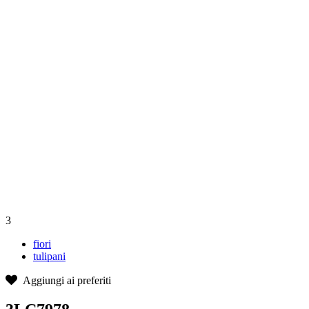
3
fiori
tulipani
Aggiungi ai preferiti