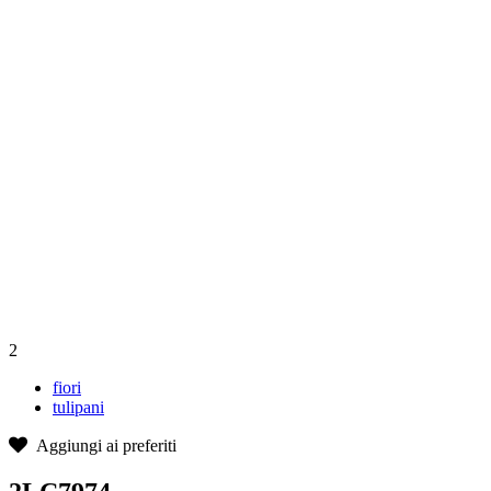
2
fiori
tulipani
Aggiungi ai preferiti