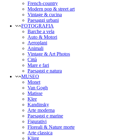
French-country
Modern pop & street art
Vintage & cucina
Paesaggi urbani
FOTOGRAFIA
Barche a vela
Auto & Motori
Aeroplani
Animali
Vintage & Art Photos
Città
Mare e fari
Paesaggi e natura
MUSEO
Monet
Van Gogh
Matisse
Klee
Kandinsky
Arte moderna
Paesaggi e marine
Figurativi
Floreali & Nature morte
Arte classica
Klimt