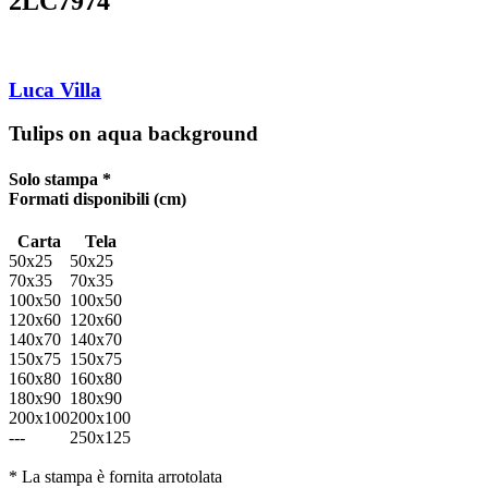
2LC7974
Luca Villa
Tulips on aqua background
Solo stampa *
Formati disponibili
(cm)
Carta
Tela
50x25
50x25
70x35
70x35
100x50
100x50
120x60
120x60
140x70
140x70
150x75
150x75
160x80
160x80
180x90
180x90
200x100
200x100
---
250x125
* La stampa è fornita arrotolata