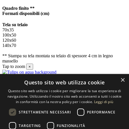
Quadro finito **
Formati disponibili
(cm)
Tela su telaio
70x35
100x50
120x60
140x70
** Stampa su tela montata su telaio di spessore 4 cm in legno
massello
Tap to zoom
×
×
Questo sito web utilizza cookie
Contatti
Questo sito web utilizza i cookie per migliorare la tua esperienza di
SELECTED ARTWORKS srl
navigazione. Utilizzando il nostro sito web acconsenti a tutti i cookie
in conformità con la nostra policy per i cookie.
Leggi di più
Piazzale Cuoco, 4 - 20137 Milano
STRETTAMENTE NECESSARI
PERFORMANCE
+39 02 54.669.17
TARGETING
FUNZIONALITÀ