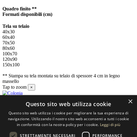
Quadro finito **
Formati disponibili
(cm)
Tela su telaio
40x30
60x40
70x50
80x60
100x70
120x90
150x100
** Stampa su tela montata su telaio di spessore 4 cm in legno
massello
Tap to zoom
×
×
Questo sito web utilizza cookie
Contatti
Questo sito web utilizza i cookie per migliorare la tua esperienza di
SELECTED ARTWORKS srl
navigazione. Utilizzando il nostro sito web acconsenti a tutti i cookie
in conformità con la nostra policy per i cookie.
Leggi di più
Piazzale Cuoco, 4 - 20137 Milano
STRETTAMENTE NECESSARI
PERFORMANCE