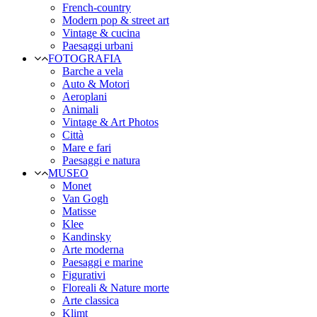
French-country
Modern pop & street art
Vintage & cucina
Paesaggi urbani
FOTOGRAFIA
Barche a vela
Auto & Motori
Aeroplani
Animali
Vintage & Art Photos
Città
Mare e fari
Paesaggi e natura
MUSEO
Monet
Van Gogh
Matisse
Klee
Kandinsky
Arte moderna
Paesaggi e marine
Figurativi
Floreali & Nature morte
Arte classica
Klimt