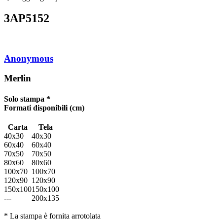
3AP5152
Anonymous
Merlin
Solo stampa *
Formati disponibili
(cm)
Carta
Tela
40x30
40x30
60x40
60x40
70x50
70x50
80x60
80x60
100x70
100x70
120x90
120x90
150x100
150x100
---
200x135
* La stampa è fornita arrotolata