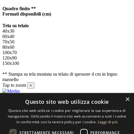
Quadro finito **
Formati disponibili
(cm)
Tela su telaio
40x30
60x40
70x50
80x60
100x70
120x90
150x100
** Stampa su tela montata su telaio di spessore 4 cm in legno
massello
Tap to zoom
×
×
Questo sito web utilizza cookie
Contatti
Questo sito web utilizza i cookie per migliorare la tua esperienza di
SELECTED ARTWORKS srl
navigazione. Utilizzando il nostro sito web acconsenti a tutti i cookie
in conformità con la nostra policy per i cookie.
Leggi di più
Piazzale Cuoco, 4 - 20137 Milano
STRETTAMENTE NECESSARI
PERFORMANCE