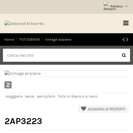
Italiano
Home
FOTOGRAFIA
Vintage airplane
2
viaggiare
aerei
aeroplani
foto in bianco e nero
AGGIUNGI AI PREFERITI
2AP3223