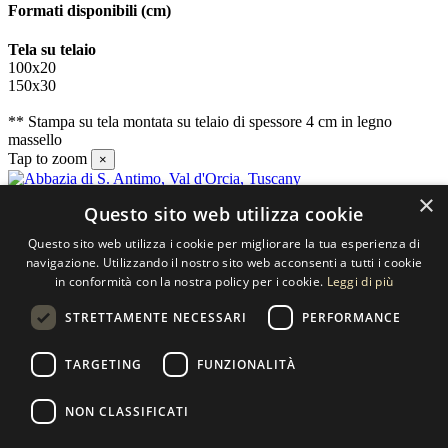
Formati disponibili
(cm)
Tela su telaio
100x20
150x30
** Stampa su tela montata su telaio di spessore 4 cm in legno
massello
Tap to zoom
×
×
Questo sito web utilizza cookie
Contatti
Questo sito web utilizza i cookie per migliorare la tua esperienza di
SELECTED ARTWORKS srl
navigazione. Utilizzando il nostro sito web acconsenti a tutti i cookie
in conformità con la nostra policy per i cookie.
Leggi di più
Piazzale Cuoco, 4 - 20137 Milano
STRETTAMENTE NECESSARI
PERFORMANCE
+39 02 54.669.17
TARGETING
FUNZIONALITÀ
info@selectedartworks.com
NON CLASSIFICATI