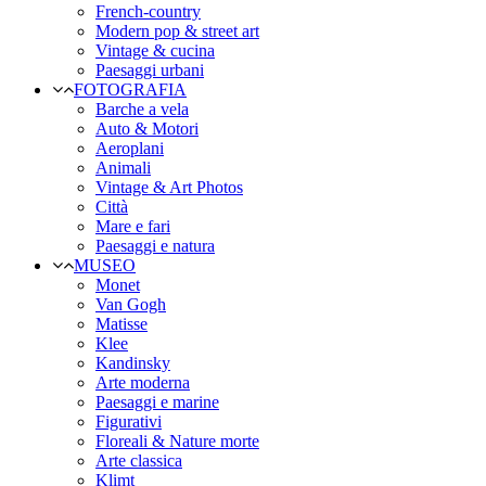
French-country
Modern pop & street art
Vintage & cucina
Paesaggi urbani
FOTOGRAFIA
Barche a vela
Auto & Motori
Aeroplani
Animali
Vintage & Art Photos
Città
Mare e fari
Paesaggi e natura
MUSEO
Monet
Van Gogh
Matisse
Klee
Kandinsky
Arte moderna
Paesaggi e marine
Figurativi
Floreali & Nature morte
Arte classica
Klimt