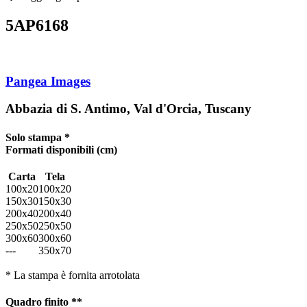
5AP6168
Pangea Images
Abbazia di S. Antimo, Val d'Orcia, Tuscany
Solo stampa *
Formati disponibili
(cm)
Carta
Tela
100x20
100x20
150x30
150x30
200x40
200x40
250x50
250x50
300x60
300x60
---
350x70
* La stampa è fornita arrotolata
Quadro finito **