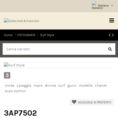
Italiano
Home
FOTOGRAFIA
Surf Style
3
moda
spiaggia
mare
donna
surf
gucci
modella
chanel
louis vuitton
AGGIUNGI AI PREFERITI
3AP7502