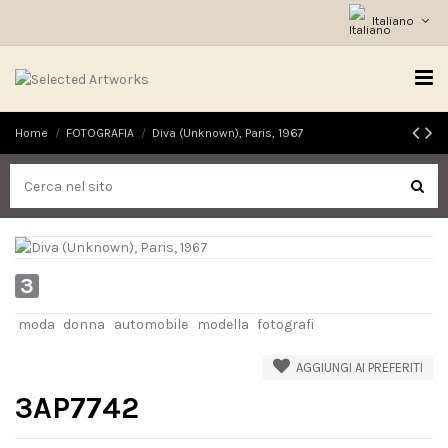
Italiano
Home
FOTOGRAFIA
Diva (Unknown), Paris, 1967
3
moda
donna
automobile
modella
fotografi
AGGIUNGI AI PREFERITI
3AP7742