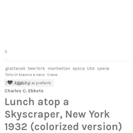
3
grattacieli
New York
manhattan
epoca
USA
operai
foto in bianco e nero
trave
3CE7867
Aggiungi ai preferiti
Charles C. Ebbets
Lunch atop a
Skyscraper, New York
1932 (colorized version)