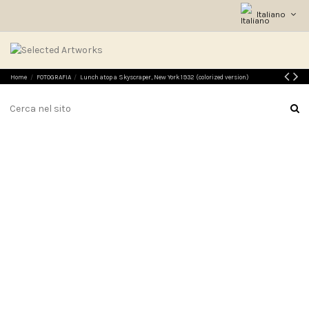
Italiano
Home
FOTOGRAFIA
Lunch atop a Skyscraper, New York 1932 (colorized version)