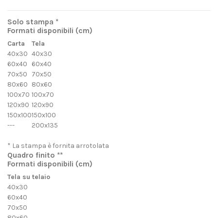
Solo stampa *
Formati disponibili
(cm)
Carta
Tela
40x30
40x30
60x40
60x40
70x50
70x50
80x60
80x60
100x70
100x70
120x90
120x90
150x100
150x100
---
200x135
* La stampa è fornita arrotolata
Quadro finito **
Formati disponibili
(cm)
Tela su telaio
40x30
60x40
70x50
80x60