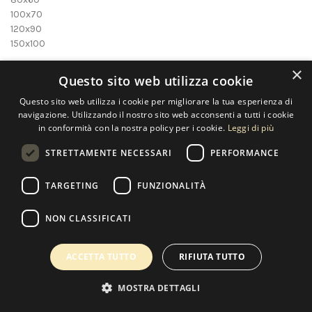
100x70
120x90
150x100
×
** Stampa su tela montata su telaio di spessore 4 cm in legno
Questo sito web utilizza cookie
massello
Questo sito web utilizza i cookie per migliorare la tua esperienza di
navigazione. Utilizzando il nostro sito web acconsenti a tutti i cookie
in conformità con la nostra policy per i cookie.
Leggi di più
STRETTAMENTE NECESSARI
PERFORMANCE
Contatti
TARGETING
FUNZIONALITÀ
NON CLASSIFICATI
Copyright 2022 Selected Artworks srl -
Cookie
-
Privacy
- P. IVA
07533170960
ACCETTA TUTTO
RIFIUTA TUTTO
Powered by
EmotionDesign
MOSTRA DETTAGLI
0