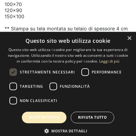
100x70
120x90
150x100
** Stampa su tela montata su telaio di spessore 4 cm
in legno massello
×
Questo sito web utilizza cookie
Questo sito web utilizza i cookie per migliorare la tua esperienza di
Contatti
navigazione. Utilizzando il nostro sito web acconsenti a tutti i cookie
in conformità con la nostra policy per i cookie.
Leggi di più
SELECTED ARTWORKS srl
STRETTAMENTE NECESSARI
PERFORMANCE
Piazzale Cuoco, 4 - 20137 Milano
+39 02 54.669.17
TARGETING
FUNZIONALITÀ
info@selectedartworks.com
NON CLASSIFICATI
ACCETTA TUTTO
RIFIUTA TUTTO
Copyright 2022 Selected Artworks srl -
Cookie
-
Privacy
- P.
IVA 07533170960
MOSTRA DETTAGLI
Powered by
EmotionDesign
0