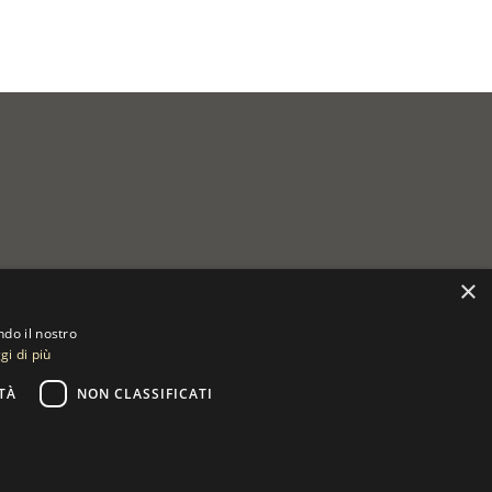
×
ndo il nostro
gi di più
TÀ
NON CLASSIFICATI