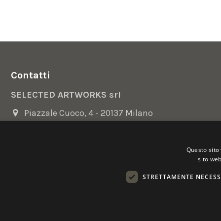
Contatti
SELECTED ARTWORKS srl
Piazzale Cuoco, 4 - 20137 Milano
+39 02 54.669.17
Questo sito 
info@selectedartworks.com
sito web
STRETTAMENTE NECESS
Copyright 2022 Selected Artworks srl -
Cookie
-
Privacy
- P. IVA
Powered by
EmotionDesign