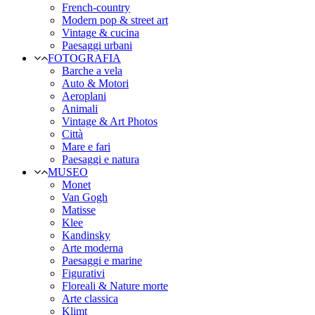
French-country
Modern pop & street art
Vintage & cucina
Paesaggi urbani
FOTOGRAFIA
Barche a vela
Auto & Motori
Aeroplani
Animali
Vintage & Art Photos
Città
Mare e fari
Paesaggi e natura
MUSEO
Monet
Van Gogh
Matisse
Klee
Kandinsky
Arte moderna
Paesaggi e marine
Figurativi
Floreali & Nature morte
Arte classica
Klimt