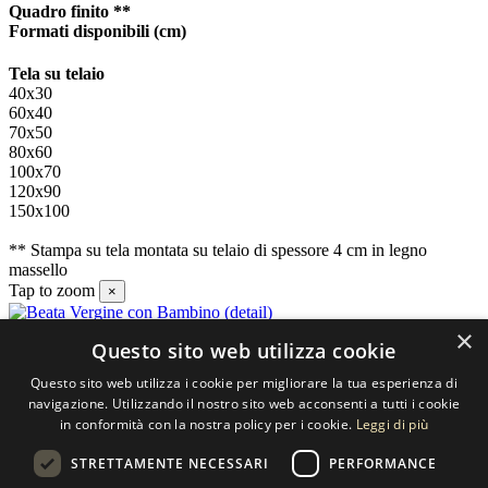
Quadro finito **
Formati disponibili
(cm)
Tela su telaio
40x30
60x40
70x50
80x60
100x70
120x90
150x100
** Stampa su tela montata su telaio di spessore 4 cm in legno
massello
Tap to zoom
×
×
Questo sito web utilizza cookie
Contatti
Questo sito web utilizza i cookie per migliorare la tua esperienza di
SELECTED ARTWORKS srl
navigazione. Utilizzando il nostro sito web acconsenti a tutti i cookie
in conformità con la nostra policy per i cookie.
Leggi di più
Piazzale Cuoco, 4 - 20137 Milano
STRETTAMENTE NECESSARI
PERFORMANCE