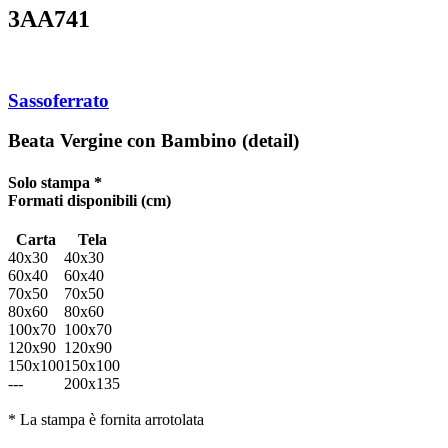
3AA741
Sassoferrato
Beata Vergine con Bambino (detail)
Solo stampa *
Formati disponibili
(cm)
Carta
Tela
40x30
40x30
60x40
60x40
70x50
70x50
80x60
80x60
100x70
100x70
120x90
120x90
150x100
150x100
---
200x135
* La stampa è fornita arrotolata